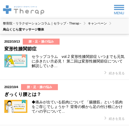
整骨院・リラクゼーションコラム｜セラップ - Therap -
キャンペーン
烏山くじら堂マッサージ整体
2022/10/13
腰・足・膝の悩み
変形性膝関節症
セラップコラム vol.2 変形性膝関節症 いつまでも元気
に歩きたい方必見！ 第二回は変形性膝関節症について
解説していき...
続きを見る
2022/10/4
腰・足・膝の悩み
ぎっくり腰とは？
◆痛みが出ている筋肉について 「腸腰筋」という筋肉
をご存じでしょうか？ 背骨の横から足の付け根にかけ
てハの字について...
続きを見る